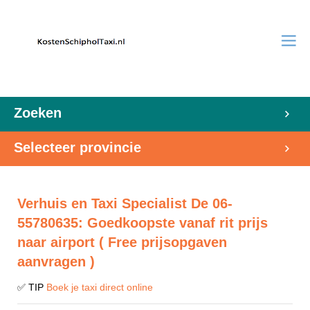
Zoeken
Selecteer provincie
Verhuis en Taxi Specialist De 06-
55780635: Goedkoopste vanaf rit prijs
naar airport ( Free prijsopgaven
aanvragen )
✅ TIP
Boek je taxi direct online