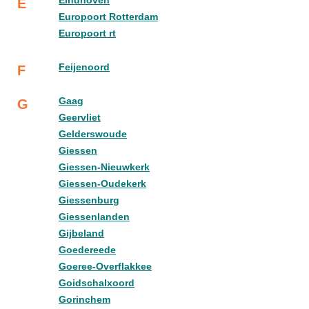
Eindhoven
E
Europoort Rotterdam
Europoort rt
Feijenoord
F
Gaag
G
Geervliet
Gelderswoude
Giessen
Giessen-Nieuwkerk
Giessen-Oudekerk
Giessenburg
Giessenlanden
Gijbeland
Goedereede
Goeree-Overflakkee
Goidschalxoord
Gorinchem