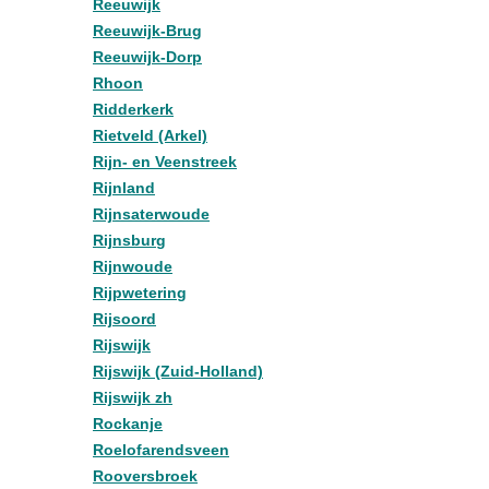
Reeuwijk
Reeuwijk-Brug
Reeuwijk-Dorp
Rhoon
Ridderkerk
Rietveld (Arkel)
Rijn- en Veenstreek
Rijnland
Rijnsaterwoude
Rijnsburg
Rijnwoude
Rijpwetering
Rijsoord
Rijswijk
Rijswijk (Zuid-Holland)
Rijswijk zh
Rockanje
Roelofarendsveen
Rooversbroek