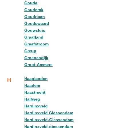
Gouda
Gouderak
Goudriaan
Goudswaard
Gouwsluis
Graafland
Graafstroom
Greup
Groenendijk
Groot-Ammers
Haaglanden
H
Haarlem
Haastrecht
Halfweg
Hardinxveld
Hardinxveld Giessendam
Hardinxveld-Giessendam
Hardinxveld-giessendam