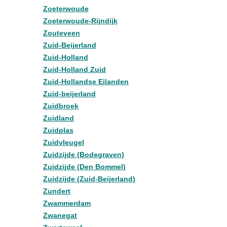
Zoeterwoude
Zoeterwoude-Rijndijk
Zouteveen
Zuid-Beijerland
Zuid-Holland
Zuid-Holland Zuid
Zuid-Hollandse Eilanden
Zuid-beijerland
Zuidbroek
Zuidland
Zuidplas
Zuidvleugel
Zuidzijde (Bodegraven)
Zuidzijde (Den Bommel)
Zuidzijde (Zuid-Beijerland)
Zundert
Zwammerdam
Zwanegat