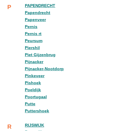
PAPENDRECHT
P
Papendrecht
Papenveer
Pernis
Pernis rt
Peursum
Piershil
Piet Gijzenbrug
Pijnacker
Pijnacker-Nootdorp
Pinkeveer
Pishoek
Poeldijk
Poortugaal
Putte
Puttershoek
RIJSWIJK
R