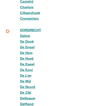
Castelré
Charlois
Cillaarshoek
Cromstrijen
DORDRECHT
D
Dalem
De Donk
De Engel
De Hem
De Hoek
De Kapel
De Kooi
De Lier
De Mijl
De Noord
De Zilk
Delfgauw
Delfland