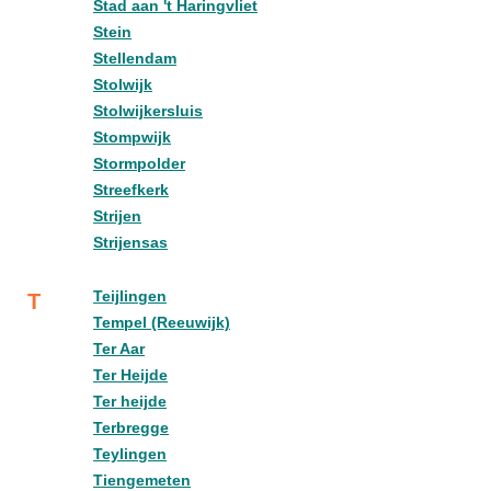
Stad aan 't Haringvliet
Stein
Stellendam
Stolwijk
Stolwijkersluis
Stompwijk
Stormpolder
Streefkerk
Strijen
Strijensas
Teijlingen
T
Tempel (Reeuwijk)
Ter Aar
Ter Heijde
Ter heijde
Terbregge
Teylingen
Tiengemeten