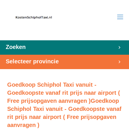
Zoeken
Selecteer provincie
Goedkoop Schiphol Taxi vanuit -
Goedkoopste vanaf rit prijs naar airport (
Free prijsopgaven aanvragen )Goedkoop
Schiphol Taxi vanuit - Goedkoopste vanaf
rit prijs naar airport ( Free prijsopgaven
aanvragen )