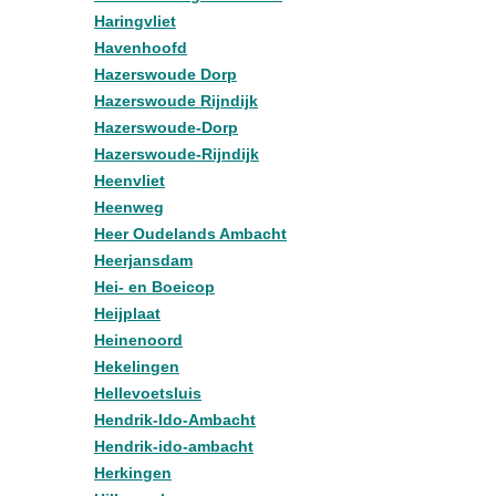
Haringvliet
Havenhoofd
Hazerswoude Dorp
Hazerswoude Rijndijk
Hazerswoude-Dorp
Hazerswoude-Rijndijk
Heenvliet
Heenweg
Heer Oudelands Ambacht
Heerjansdam
Hei- en Boeicop
Heijplaat
Heinenoord
Hekelingen
Hellevoetsluis
Hendrik-Ido-Ambacht
Hendrik-ido-ambacht
Herkingen