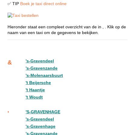
✅ TIP
Boek je taxi direct online
Hieronder staat een compleet overzicht van de in , . Klik op de
naam van een taxi om de gegevens te bekijken.
's-Gravendeel
&
's-Gravenzande
's-Molenaarsbuurt
't Beijersche
't Haantje
't Woudt
'S-GRAVENHAGE
'
's-Gravendeel
's-Gravenhage
's-Gravenzande