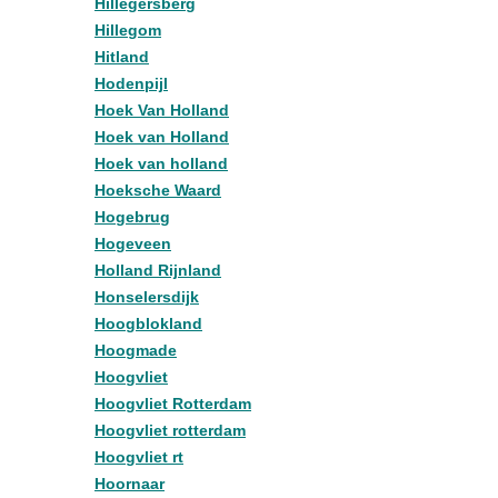
Hillegersberg
Hillegom
Hitland
Hodenpijl
Hoek Van Holland
Hoek van Holland
Hoek van holland
Hoeksche Waard
Hogebrug
Hogeveen
Holland Rijnland
Honselersdijk
Hoogblokland
Hoogmade
Hoogvliet
Hoogvliet Rotterdam
Hoogvliet rotterdam
Hoogvliet rt
Hoornaar