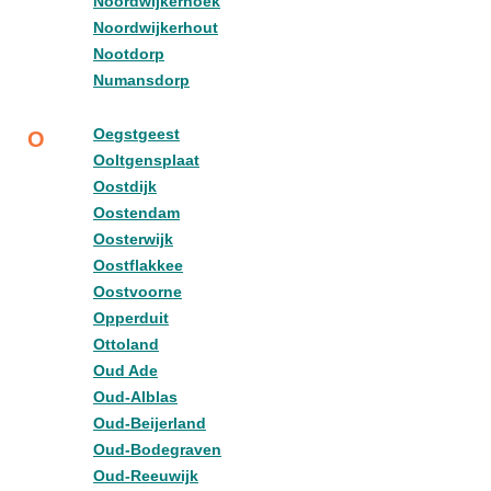
Noordwijkerhoek
Noordwijkerhout
Nootdorp
Numansdorp
Oegstgeest
O
Ooltgensplaat
Oostdijk
Oostendam
Oosterwijk
Oostflakkee
Oostvoorne
Opperduit
Ottoland
Oud Ade
Oud-Alblas
Oud-Beijerland
Oud-Bodegraven
Oud-Reeuwijk