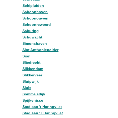
Schipluiden
Schoonhoven
Schoonouwen
Schoonrewoerd
Schuring
Schuwacht
Simonshaven
Sint Anthoniepolder
Sion
Sliedrecht
Slikkendam
Slikkerveer
Sluipwijk
Sluis
Sommelsdijk
Spijkenisse
Stad aan 't Haringvliet
Stad aan 'T Haringvliet