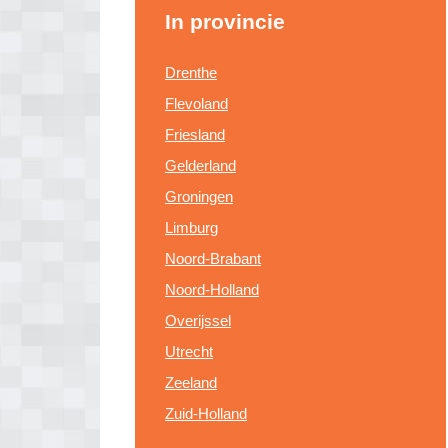
In provincie
Drenthe
Flevoland
Friesland
Gelderland
Groningen
Limburg
Noord-Brabant
Noord-Holland
Overijssel
Utrecht
Zeeland
Zuid-Holland