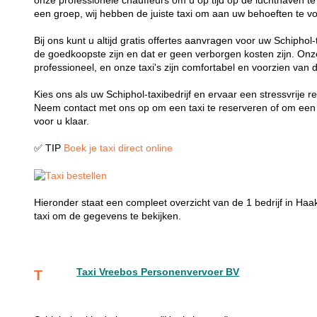
onze professionele chauffeurs om u op tijd op de luchthaven te kr
een groep, wij hebben de juiste taxi om aan uw behoeften te v
Bij ons kunt u altijd gratis offertes aanvragen voor uw Schiphol-t
de goedkoopste zijn en dat er geen verborgen kosten zijn. Onze c
professioneel, en onze taxi's zijn comfortabel en voorzien van 
Kies ons als uw Schiphol-taxibedrijf en ervaar een stressvrije r
Neem contact met ons op om een taxi te reserveren of om een gr
voor u klaar.
✅ TIP
Boek je taxi direct online
Hieronder staat een compleet overzicht van de 1 bedrijf in Ha
taxi om de gegevens te bekijken.
Taxi Vreebos Personenvervoer BV
T