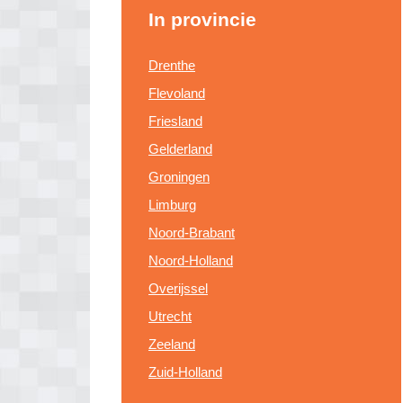
In provincie
Drenthe
Flevoland
Friesland
Gelderland
Groningen
Limburg
Noord-Brabant
Noord-Holland
Overijssel
Utrecht
Zeeland
Zuid-Holland