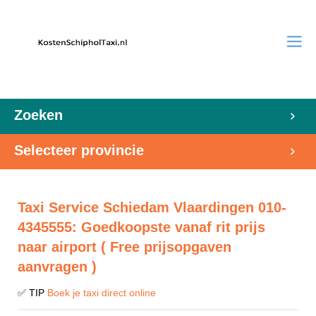
Zoeken
Selecteer provincie
Taxi Service Schiedam Vlaardingen 010-
4345555: Goedkoopste vanaf rit prijs
naar airport ( Free prijsopgaven
aanvragen )
✅ TIP
Boek je taxi direct online