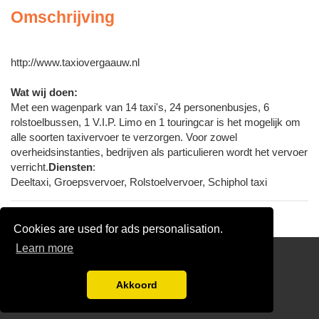
Omschrijving
http://www.taxiovergaauw.nl
Wat wij doen:
Met een wagenpark van 14 taxi's, 24 personenbusjes, 6
rolstoelbussen, 1 V.I.P. Limo en 1 touringcar is het mogelijk om
alle soorten taxivervoer te verzorgen. Voor zowel
overheidsinstanties, bedrijven als particulieren wordt het vervoer
verricht.
Diensten
:
Deeltaxi, Groepsvervoer, Rolstoelvervoer, Schiphol taxi
Cookies are used for ads personalisation.
Learn more
Links
Disclaimer
Akkoord
Blog