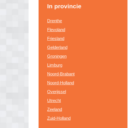
In provincie
Drenthe
Flevoland
Friesland
Gelderland
Groningen
Limburg
Noord-Brabant
Noord-Holland
Overijssel
Utrecht
Zeeland
Zuid-Holland